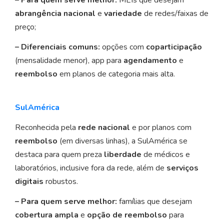
– Para quem serve melhor:
MEIs que desejam
abrangência nacional
e
variedade
de redes/faixas de
preço;
– Diferenciais comuns:
opções com
coparticipação
(mensalidade menor), app para
agendamento
e
reembolso
em planos de categoria mais alta.
SulAmérica
Reconhecida pela
rede nacional
e por planos com
reembolso
(em diversas linhas), a SulAmérica se
destaca para quem preza
liberdade
de médicos e
laboratórios, inclusive fora da rede, além de
serviços
digitais
robustos.
– Para quem serve melhor:
famílias que desejam
cobertura ampla
e
opção de reembolso
para