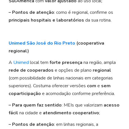
SulAmérica
com
valor ajustado
ao uso local;
– Pontos de atenção
: como é regional, confirme os
principais hospitais e laboratórios
da sua rotina.
Unimed São José do Rio Preto
(cooperativa
regional)
A
Unimed
local tem
forte presença
na região, ampla
rede de cooperados
e opções de plano
regional
(com possibilidade de linhas nacionais em categorias
superiores). Costuma oferecer versões
com
e
sem
coparticipação
e acomodação conforme preferência.
– Para quem faz sentido
: MEIs que valorizam
acesso
fácil
na cidade e
atendimento cooperativo
;
– Pontos de atenção
: em linhas regionais, a