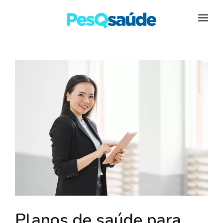
HOSPITAIS
PLANOS DE SAÚDE
LABORATÓRIOS
BLOG
MAIS…
Planos de saúde para