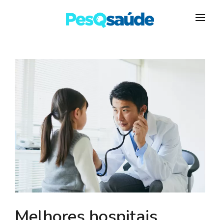
HOSPITAIS
PLANOS DE SAÚDE
LABORATÓRIOS
BLOG
MAIS…
Melhores hospitais