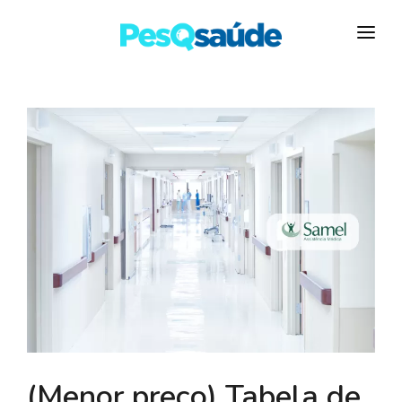
HOSPITAIS
PLANOS DE SAÚDE
LABORATÓRIOS
BLOG
MAIS…
(Menor preço) Tabela de