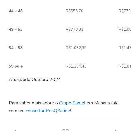
44 – 48
R$556,70
R$779
49 – 53
R$773,81
R$1.0
54 – 58
R$1.052,39
R$1.4
59 ou +
R$1.294,43
R$1.8
Atualizado Outubro 2024
Para saber mais sobre o
Grupo Samel
em Manaus fale
com um
consultor PesQSaúde
!