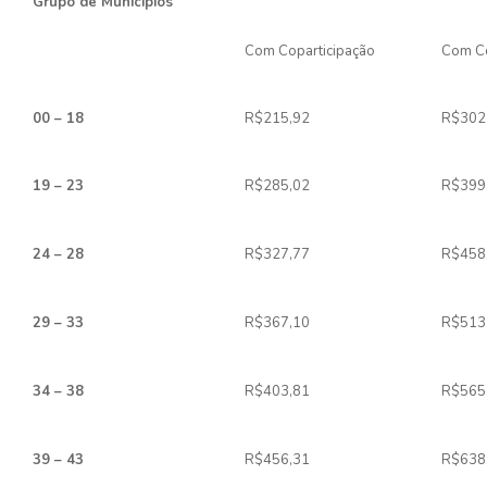
Grupo de Municípios
Com Coparticipação
Com Co
00 – 18
R$215,92
R$302
19 – 23
R$285,02
R$399
24 – 28
R$327,77
R$458
29 – 33
R$367,10
R$513
34 – 38
R$403,81
R$565
39 – 43
R$456,31
R$638