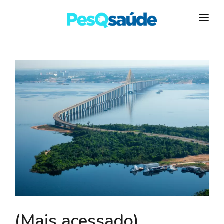
HOSPITAIS
PLANOS DE SAÚDE
LABORATÓRIOS
BLOG
MAIS…
(Mais acessado)