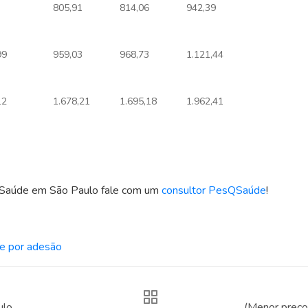
805,91
814,06
942,39
99
959,03
968,73
1.121,44
12
1.678,21
1.695,18
1.962,41
o Saúde em São Paulo fale com um
consultor PesQSaúde
!
e por adesão
ulo
(Menor preço