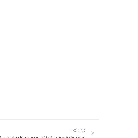
PRÓXIMO
) Tabela de preços 2024 e Rede Própria