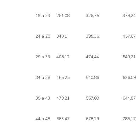
19 a 23
281,08
326,75
378,24
24 a 28
340,1
395,36
457,67
29 a 33
408,12
474,44
549,21
34 a 38
465,25
540,86
626,09
39 a 43
479,21
557,09
644,87
44 a 48
583,47
678,29
785,17