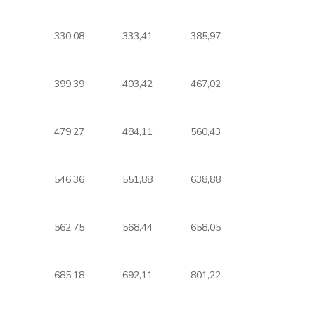
330,08
333,41
385,97
399,39
403,42
467,02
479,27
484,11
560,43
546,36
551,88
638,88
562,75
568,44
658,05
685,18
692,11
801,22