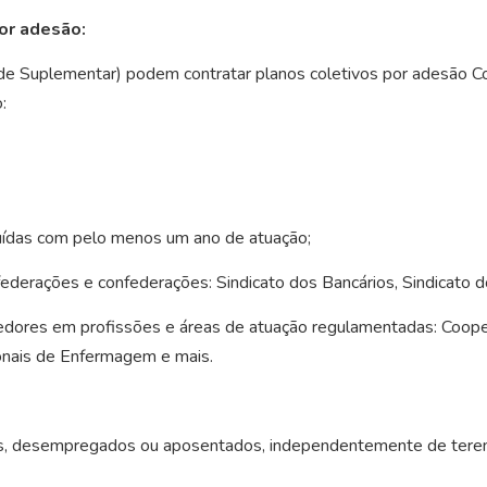
or adesão:
e Suplementar) podem contratar planos coletivos por adesão Con
o:
tuídas com pelo menos um ano de atuação;
s federações e confederações: Sindicato dos Bancários, Sindicato 
edores em profissões e áreas de atuação regulamentadas: Cooper
ionais de Enfermagem e mais.
s, desempregados ou aposentados, independentemente de terem 