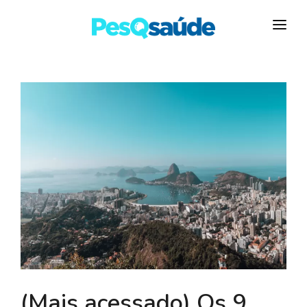
HOSPITAIS
PLANOS DE SAÚDE
LABORATÓRIOS
BLOG
MAIS…
(Mais acessado) Os 9