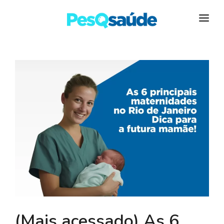
HOSPITAIS
PLANOS DE SAÚDE
LABORATÓRIOS
BLOG
MAIS…
(Mais acessado) As 6