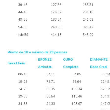
39-43
127,56
185,51
44-48
176,32
231,16
49-53
183,84
241,02
54-58
248,98
326,42
+ de 59
414,18
543,00
Mínimo de 10 e máximo de 29 pessoas
BRONZE
OURO
DIAMANTE
Faixa Etária
Ambulat.
Completo
Rede Cred.
00-18
64,11
84,05
99,9
19-23
73,71
96,64
114,9
24-28
80,35
105,34
125,2
29-33
86,54
113,46
134,9
34-38
94,33
123,67
147,0