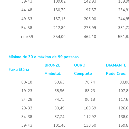
39-43
109,02
142,93
169,9
44-48
150,70
197,57
234,9
49-53
157,13
206,00
244,9
54-58
212,80
278,99
331,7
+ de 59
354,00
464,10
551,8
Mínimo de 30 e máximo de 99 pessoas
BRONZE
OURO
DIAMANTE
Faixa Etária
Ambulat.
Completo
Rede Cred.
00-18
59,63
76,74
93,8
19-23
68,56
88,23
107,8
24-28
74,73
96,18
117,5
29-33
80,49
103,59
126,6
34-38
87,74
112,92
138,0
39-43
101,40
130,50
159,5