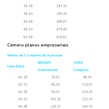
34-38
247,31
39-43
290,29
44-48
368,07
49-53
479,45
54-58
678,51
Cemeru planos empresariais
Mínimo de 2 e máximo de 9 pessoas
BRONZE
OURO
Faixa Etária
Ambulatorial
Completo
00-18
75,01
98,34
19-23
86,24
113,07
24-28
94,01
123,25
29-33
101,25
132,74
34-38
110,37
144,70