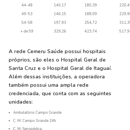
44-48
140,17
180,39
220,4
49-53
146,15
188,09
229,9
54-58
197,93
254,72
311,3
+ de 59
329,26
423,74
517,9
A rede Cemeru Saúde possui hospitais
próprios, são eles o Hospital Geral de
Santa Cruz e o Hospital Geral de Itaguaí.
Além dessas instituições, a operadora
também possui uma ampla rede
credenciada, que conta com as seguintes
unidades:
Ambulatório Campo Grande
C. M. Campo Grande 24h
C. M. Seropédica