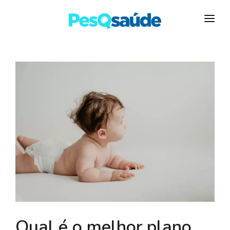
HOSPITAIS
PLANOS DE SAÚDE
LABORATÓRIOS
BLOG
MAIS…
Qual é o melhor plano