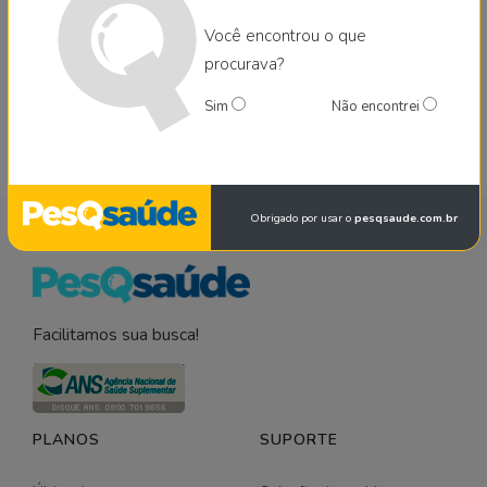
Hosp. Sta. Helena Brasília -
H
PS
H
PS
DF
Você encontrou o que
procurava?
Hosp. Sta. Marta Brasília - DF
H
M
PS
Sim
Não encontrei
Obrigado por usar o
pesqsaude.com.br
Facilitamos sua busca!
PLANOS
SUPORTE