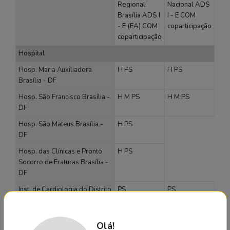
Regional
Nacional ADS
Brasília ADS I
I - E COM
- E (EA) COM
coparticipação
coparticipação
Hospital
Hosp. Maria Auxiliadora
H
PS
H
PS
Brasília - DF
Hosp. São Francisco Brasília -
H
M
PS
H
M
PS
DF
Hosp. São Mateus Brasília -
H
PS
DF
Hosp. das Clínicas e Pronto
H
PS
Socorro de Fraturas Brasília -
DF
Inst. de Cardiologia do Distrito
PS
PS
Federal
Hospital geral
Olá!