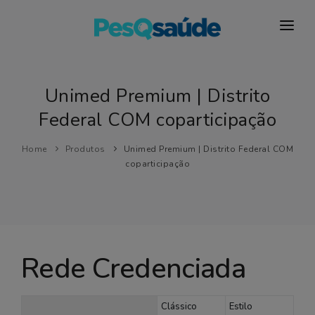
HOSPITAIS
PLANOS DE SAÚDE
Unimed Premium | Distrito
Federal COM coparticipação
LABORATÓRIOS
BLOG
Home
Produtos
Unimed Premium | Distrito Federal COM
coparticipação
MAIS…
Rede Credenciada
Clássico
Estilo