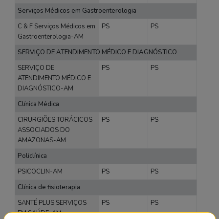
Serviços Médicos em Gastroenterologia
C & F Serviços Médicos em
PS
PS
Gastroenterologia-AM
SERVIÇO DE ATENDIMENTO MÉDICO E DIAGNÓSTICO
SERVIÇO DE
PS
PS
ATENDIMENTO MÉDICO E
DIAGNÓSTICO-AM
Clínica Médica
CIRURGIÕES TORÁCICOS
PS
PS
ASSOCIADOS DO
AMAZONAS-AM
Policlínica
PSICOCLIN-AM
PS
PS
Clínica de fisioterapia
SANTÉ PLUS SERVIÇOS
PS
PS
EM SAÚDE-AM