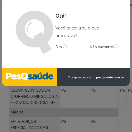
CLINFISIO-AM
PS
PS
PS
P
Olá!
FISIOCLINICA MANAUS-
PS
PS
AM
Você encontrou o que
DERMATOLOGIA
procurava?
INSTITUTO DE
PS
PS
DERMATOLOGIA DE
Sim
Não encontrei
MANAUS-AM
Servicos Medicos
C C BATISTA EIRELI
PS
PS
Obrigado por usar o
pesqsaude.com.br
OTORRINOLARINGOLOGIA E FONOAUDIOLOGIA
CEDOF-SERVIÇOS EM
PS
PS
PS
P
OTORRINOLARINGOLOGIA
E FONOAUDIOLOGIA-AM
Médico
VM SERVIÇOS
PS
PS
ESPECIALIZADOS EM