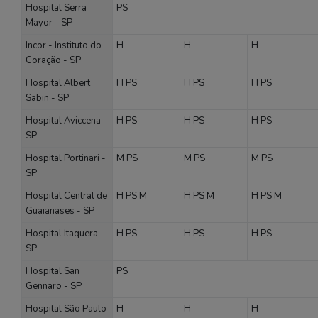
Hospital Serra
PS
Mayor - SP
Incor - Instituto do
H
H
H
Coração - SP
Hospital Albert
H
PS
H
PS
H
PS
Sabin - SP
Hospital Aviccena -
H
PS
H
PS
H
PS
SP
Hospital Portinari -
M
PS
M
PS
M
PS
SP
Hospital Central de
H
PS
M
H
PS
M
H
PS
M
Guaianases - SP
Hospital Itaquera -
H
PS
H
PS
H
PS
SP
Hospital San
PS
Gennaro - SP
Hospital São Paulo
H
H
H