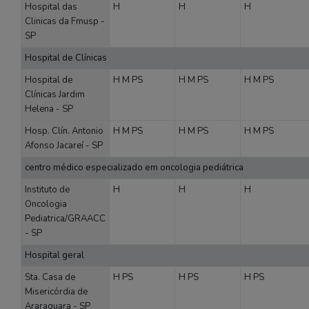
Hospital das
H
H
H
Clinicas da Fmusp -
SP
Hospital de Clínicas
Hospital de
H
M
PS
H
M
PS
H
M
PS
Clínicas Jardim
Helena - SP
Hosp. Clín. Antonio
H
M
PS
H
M
PS
H
M
PS
Afonso Jacareí - SP
centro médico especializado em oncologia pediátrica
Instituto de
H
H
H
Oncologia
Pediatrica/GRAACC
- SP
Hospital geral
Sta. Casa de
H
PS
H
PS
H
PS
Misericórdia de
Araraquara - SP