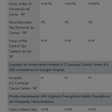
Hosp. e Mat. Dr.
H
M
PS
H
M
PS
H
M
PS
Christovão da
Gama - SP
Nova Neomater
PS
PS
PS
São Bernardo do
Campo - SP
Hosp. e Mat.
H
M
H
M
H
M
Central São
Caetano do Sul -
SP
Logotipo do comerciante Hospital A.C.Camargo Cancer Center 4,4
280 comentários no Google Hospital
Hospital
H
H
H
A.C.Camargo
Cancer Center - SP
Pronto Atendimento 24h, Urgência, Emergência Adulto, Emergência
em Ortopedia, Hemodinâmica
Centro Médico São
H
PS
H
PS
H
PS