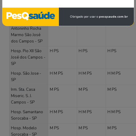
José dos Campos -
SP
Obrigado por usar o
pesqsaude.com.br
Hosp. Inf.
M
M
M
Antoninho Rocha
Marmo São José
dos Campos - SP
Hosp. Pio XII São
H
PS
H
PS
H
PS
José dos Campos -
SP
Hosp. São Jose -
H
M
PS
H
M
PS
H
M
PS
SP
Irm. Sta. Casa
M
PS
M
PS
M
PS
Miseric. S. J.
Campos - SP
Hosp. Samaritano
H
M
PS
H
M
PS
H
M
PS
Sorocaba - SP
Hosp. Modelo
M
PS
M
PS
M
PS
Sorocaba - SP