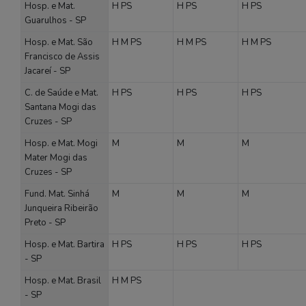
Hosp. e Mat.
H
PS
H
PS
H
PS
Guarulhos - SP
Hosp. e Mat. São
H
M
PS
H
M
PS
H
M
PS
Francisco de Assis
Jacareí - SP
C. de Saúde e Mat.
H
PS
H
PS
H
PS
Santana Mogi das
Cruzes - SP
Hosp. e Mat. Mogi
M
M
M
Mater Mogi das
Cruzes - SP
Fund. Mat. Sinhá
M
M
M
Junqueira Ribeirão
Preto - SP
Hosp. e Mat. Bartira
H
PS
H
PS
H
PS
- SP
Hosp. e Mat. Brasil
H
M
PS
- SP