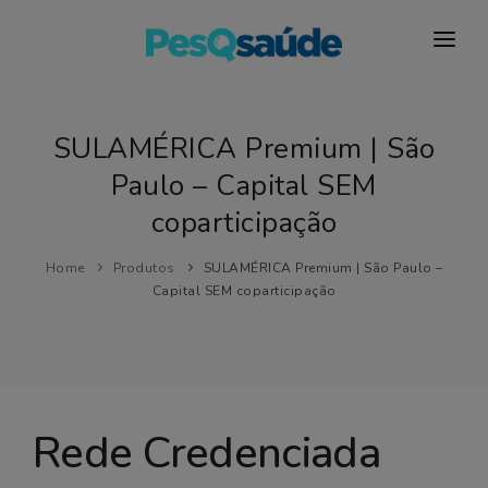
HOSPITAIS
PLANOS DE SAÚDE
SULAMÉRICA Premium | São
Paulo – Capital SEM
LABORATÓRIOS
coparticipação
BLOG
Home
Produtos
SULAMÉRICA Premium | São Paulo –
MAIS…
Capital SEM coparticipação
Rede Credenciada