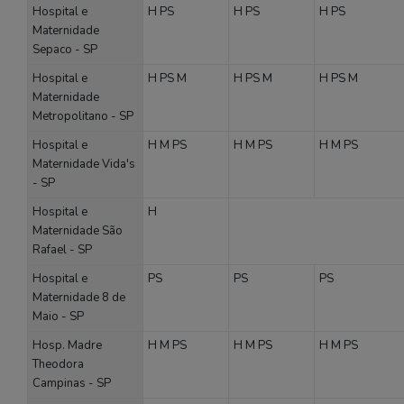
Hospital e
H
PS
H
PS
H
PS
Maternidade
Sepaco - SP
Hospital e
H
PS
M
H
PS
M
H
PS
M
Maternidade
Metropolitano - SP
Hospital e
H
M
PS
H
M
PS
H
M
PS
Maternidade Vida's
- SP
Hospital e
H
Maternidade São
Rafael - SP
Hospital e
PS
PS
PS
Maternidade 8 de
Maio - SP
Hosp. Madre
H
M
PS
H
M
PS
H
M
PS
Theodora
Campinas - SP