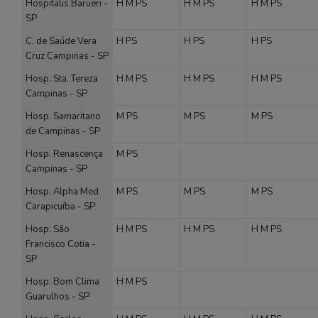
Hospitalis Barueri -
H
M
PS
H
M
PS
H
M
PS
SP
C. de Saúde Vera
H
PS
H
PS
H
PS
Cruz Campinas - SP
Hosp. Sta. Tereza
H
M
PS
H
M
PS
H
M
PS
Campinas - SP
Hosp. Samaritano
M
PS
M
PS
M
PS
de Campinas - SP
Hosp. Renascença
M
PS
Campinas - SP
Hosp. Alpha Med
M
PS
M
PS
M
PS
Carapicuíba - SP
Hosp. São
H
M
PS
H
M
PS
H
M
PS
Francisco Cotia -
SP
Hosp. Bom Clima
H
M
PS
Guarulhos - SP