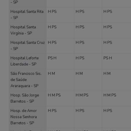
- SP
Hospital Santa Rita
H
PS
H
PS
H
PS
- SP
Hospital Santa
H
PS
H
PS
H
PS
Virgínia - SP
Hospital Santa Cruz
H
PS
H
PS
H
PS
- SP
Hospital Leforte
PS
H
H
PS
PS
H
Liberdade - SP
São Francisco Sis.
H
M
H
M
H
M
de Saúde
Araraquara - SP
Hosp. São Jorge
H
M
PS
H
M
PS
H
M
PS
Barretos - SP
Hosp. de Amor
H
PS
H
PS
H
PS
Nossa Senhora
Barretos - SP