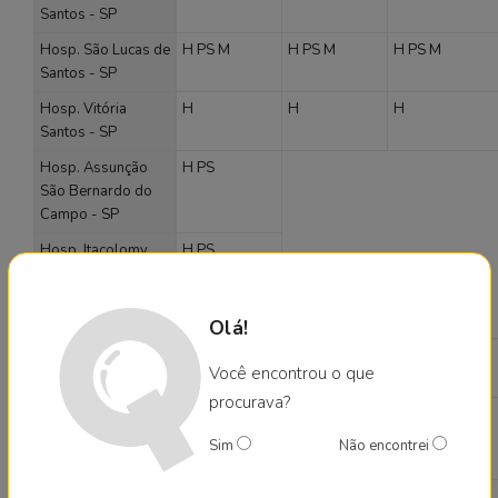
Santos - SP
Hosp. São Lucas de
H
PS
M
H
PS
M
H
PS
M
Santos - SP
Hosp. Vitória
H
H
H
Santos - SP
Hosp. Assunção
H
PS
São Bernardo do
Campo - SP
Hosp. Itacolomy
H
PS
Jardim do Mar São
Bernardo do
Campo - SP
Olá!
Hosp. São
H
PS
H
PS
H
PS
Você encontrou o que
Bernardo - SP
procurava?
Hosp. N. Sra. de
H
M
PS
H
M
PS
H
M
PS
Fátima São Caetano
Sim
Não encontrei
do Sul - SP
Hosp. Vivalle São
H
PS
H
PS
H
PS