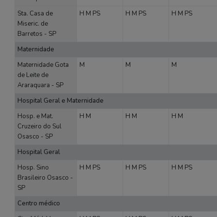
Sta. Casa de
H
M
PS
H
M
PS
H
M
PS
Miseric. de
Barretos - SP
Maternidade
Maternidade Gota
M
M
M
de Leite de
Araraquara - SP
Hospital Geral e Maternidade
Hosp. e Mat.
H
M
H
M
H
M
Cruzeiro do Sul
Osasco - SP
Hospital Geral
Hosp. Sino
H
M
PS
H
M
PS
H
M
PS
Brasileiro Osasco -
SP
Centro médico