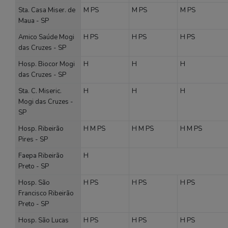
Sta. Casa Miser. de
M
PS
M
PS
M
PS
Maua - SP
Amico Saúde Mogi
H
PS
H
PS
H
PS
das Cruzes - SP
Hosp. Biocor Mogi
H
H
H
das Cruzes - SP
Sta. C. Miseric.
H
H
H
Mogi das Cruzes -
SP
Hosp. Ribeirão
H
M
PS
H
M
PS
H
M
PS
Pires - SP
Faepa Ribeirão
H
Preto - SP
Hosp. São
H
PS
H
PS
H
PS
Francisco Ribeirão
Preto - SP
Hosp. São Lucas
H
PS
H
PS
H
PS