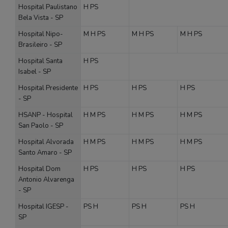
Hospital Paulistano
H
PS
Bela Vista - SP
Hospital Nipo-
M
H
PS
M
H
PS
M
H
PS
Brasileiro - SP
Hospital Santa
H
PS
Isabel - SP
Hospital Presidente
H
PS
H
PS
H
PS
- SP
HSANP - Hospital
H
M
PS
H
M
PS
H
M
PS
San Paolo - SP
Hospital Alvorada
H
M
PS
H
M
PS
H
M
PS
Santo Amaro - SP
Hospital Dom
H
PS
H
PS
H
PS
Antonio Alvarenga
- SP
Hospital IGESP -
PS
H
PS
H
PS
H
SP