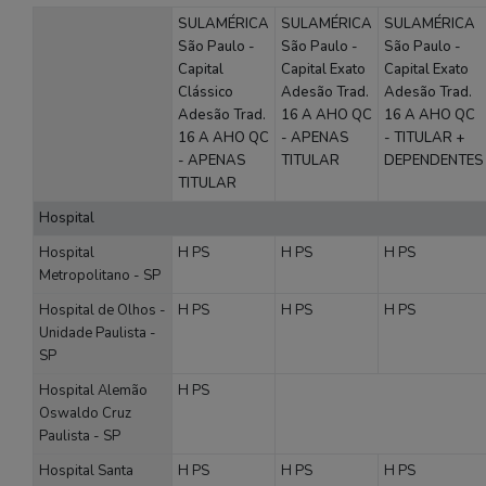
SULAMÉRICA
SULAMÉRICA
SULAMÉRICA
São Paulo -
São Paulo -
São Paulo -
Capital
Capital Exato
Capital Exato
Clássico
Adesão Trad.
Adesão Trad.
Adesão Trad.
16 A AHO QC
16 A AHO QC
16 A AHO QC
- APENAS
- TITULAR +
- APENAS
TITULAR
DEPENDENTES
TITULAR
Hospital
Hospital
H
PS
H
PS
H
PS
Metropolitano - SP
Hospital de Olhos -
H
PS
H
PS
H
PS
Unidade Paulista -
SP
Hospital Alemão
H
PS
Oswaldo Cruz
Paulista - SP
Hospital Santa
H
PS
H
PS
H
PS