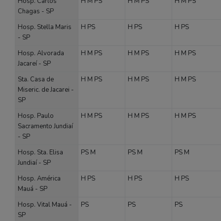
Hosp. Carlos
H
M
PS
H
M
PS
H
M
PS
Chagas - SP
Hosp. Stella Maris
H
PS
H
PS
H
PS
- SP
Hosp. Alvorada
H
M
PS
H
M
PS
H
M
PS
Jacareí - SP
Sta. Casa de
H
M
PS
H
M
PS
H
M
PS
Miseric. de Jacarei -
SP
Hosp. Paulo
H
M
PS
H
M
PS
H
M
PS
Sacramento Jundiaí
- SP
Hosp. Sta. Elisa
PS
M
PS
M
PS
M
Jundiaí - SP
Hosp. América
H
PS
H
PS
H
PS
Mauá - SP
Hosp. Vital Mauá -
PS
PS
PS
SP