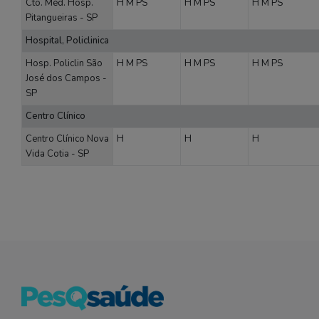
Cto. Méd. Hosp.
H
M
PS
H
M
PS
H
M
PS
Pitangueiras - SP
Hospital, Policlinica
Hosp. Policlin São
H
M
PS
H
M
PS
H
M
PS
José dos Campos -
SP
Centro Clínico
Centro Clínico Nova
H
H
H
Vida Cotia - SP