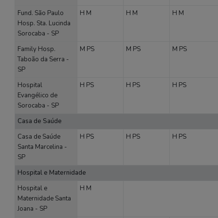
Fund. São Paulo
H
M
H
M
H
M
Hosp. Sta. Lucinda
Sorocaba - SP
Family Hosp.
M
PS
M
PS
M
PS
Taboão da Serra -
SP
Hospital
H
PS
H
PS
H
PS
Evangélico de
Sorocaba - SP
Casa de Saúde
Casa de Saúde
H
PS
H
PS
H
PS
Santa Marcelina -
SP
Hospital e Maternidade
Hospital e
H
M
Maternidade Santa
Joana - SP