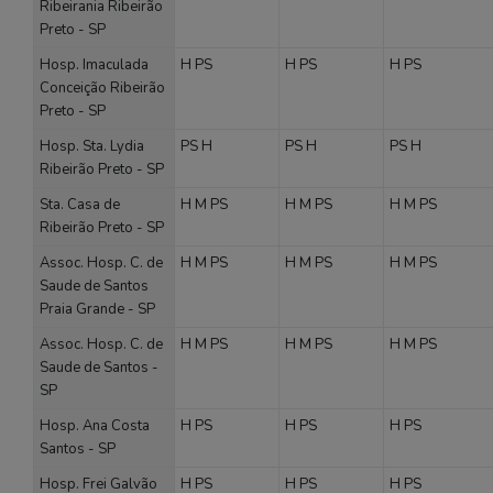
Ribeirania Ribeirão
Preto - SP
Hosp. Imaculada
H
PS
H
PS
H
PS
Conceição Ribeirão
Preto - SP
Hosp. Sta. Lydia
PS
H
PS
H
PS
H
Ribeirão Preto - SP
Sta. Casa de
H
M
PS
H
M
PS
H
M
PS
Ribeirão Preto - SP
Assoc. Hosp. C. de
H
M
PS
H
M
PS
H
M
PS
Saude de Santos
Praia Grande - SP
Assoc. Hosp. C. de
H
M
PS
H
M
PS
H
M
PS
Saude de Santos -
SP
Hosp. Ana Costa
H
PS
H
PS
H
PS
Santos - SP
Hosp. Frei Galvão
H
PS
H
PS
H
PS