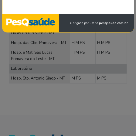
Hosp. Bom Samaritano Alto do
H
M
PS
H
M
PS
Araguaia - MT
Funsat Alto Taquari - MT
H
M
PS
H
M
PS
Obrigado por usar o
pesqsaude.com.br
Fund. Luverdense de Saúde
H
M
PS
H
M
PS
Lucas do Rio Verde - MT
Hosp. das Clín. Primavera - MT
H
M
PS
H
M
PS
Hosp. e Mat. São Lucas
H
M
PS
H
M
PS
Primavera do Leste - MT
Laboratório
Hosp. Sto. Antonio Sinop - MT
M
PS
M
PS