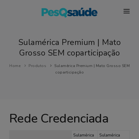
HOSPITAIS
PLANOS DE SAÚDE
Sulamérica Premium | Mato
Grosso SEM coparticipação
LABORATÓRIOS
BLOG
Home
Produtos
Sulamérica Premium | Mato Grosso SEM
coparticipação
MAIS…
Rede Credenciada
Sulamérica
Sulamérica