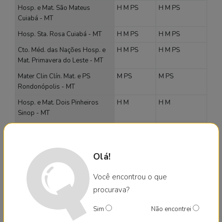
Hosp. e Mat. São Mateus
H
M
PS
H
M
PS
Cuiabá - MT
Hosp. Sta. Rosa Cuiabá - MT
H
M
PS
H
M
PS
Cto. Méd. das Nações Hosp. e
H
M
PS
H
M
PS
Mat. Primavera do Leste - MT
Mater Clin Clín. Mat. e PS
M
PS
M
PS
Rondonópolis - MT
Hosp. e Mat. Dois Pinheiros
H
M
H
M
Sinop - MT
Hosp. e Mat. 13 de Maio Vila
H
M
H
M
Romana Sorriso - MT
Olá!
HCM Hosp. e Mat. Clín. da
H
M
PS
H
M
PS
Criança Tangará da Serra - MT
Você encontrou o que
Soc. Hospitalar N. Sra. da Guia
M
PS
M
PS
procurava?
Várzea Grande - MT
Hospital geral
Sim
Não encontrei