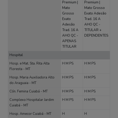
Premium |
Premium |
Mato
Mato Grosso
Grosso
Exato Adesão
Exato
Trad. 16 A
Adesão
AHO QC -
Trad. 16 A
TITULAR +
AHO QC -
DEPENDENTES
APENAS
TITULAR
Hospital
Hosp. e Mat. Sta. Rita Alta
H
M
PS
H
M
PS
Floresta - MT
Hosp. Maria Auxiliadora Alto
H
M
PS
H
M
PS
do Araguaia - MT
Clín. Femina Cuiabá - MT
H
M
PS
H
M
PS
Complexo Hospitalar Jardim
H
M
PS
H
M
PS
Cuiabá - MT
Hosp. Amecor Cuiabá - MT
H
H