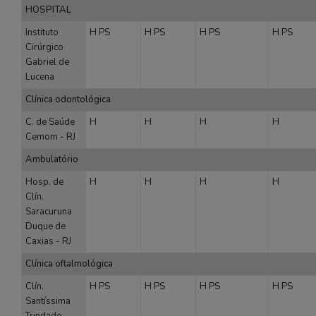
HOSPITAL
Instituto
H
PS
H
PS
H
PS
H
PS
Cirúrgico
Gabriel de
Lucena
Clínica odontológica
C. de Saúde
H
H
H
H
Cemom - RJ
Ambulatório
Hosp. de
H
H
H
H
Clín.
Saracuruna
Duque de
Caxias - RJ
Clínica oftalmológica
Clín.
H
PS
H
PS
H
PS
H
PS
Santíssima