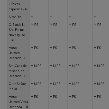
Clínicas
Itaperuna - RJ
Sicor Rio
H
H
H
H
C. Saúde N.
M
PS
M
PS
M
PS
M
PS
Sra. Fatima
Nova Iguaçu
- RJ
Hosp.
H
PS
H
PS
H
PS
H
PS
Unimed
Resende - RJ
Sta. Casa de
H
M
PS
H
M
PS
H
M
PS
H
M
PS
Miseric. de
Resende - RJ
C. de Saúde
H
M
PS
H
M
PS
H
M
PS
H
M
PS
Pio XII - RJ
Hosp.
H
PS
H
PS
H
PS
H
PS
Unimed Volta
Redonda - RJ