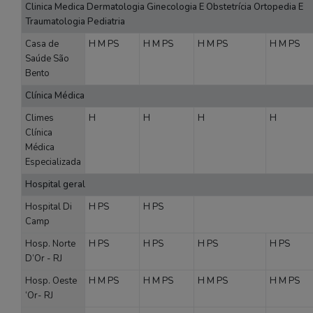
Clinica Medica Dermatologia Ginecologia E Obstetrícia Ortopedia E
Traumatologia Pediatria
Casa de
H
M
PS
H
M
PS
H
M
PS
H
M
PS
Saúde São
Bento
Clínica Médica
Climes
H
H
H
H
Clínica
Médica
Especializada
Hospital geral
Hospital Di
H
PS
H
PS
Camp
Hosp. Norte
H
PS
H
PS
H
PS
H
PS
D’Or - RJ
Hosp. Oeste
H
M
PS
H
M
PS
H
M
PS
H
M
PS
‘Or- RJ