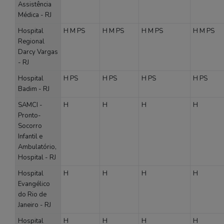
Assistência
Médica - RJ
Hospital
H
M
PS
H
M
PS
H
M
PS
H
M
PS
Regional
Darcy Vargas
- RJ
Hospital
H
PS
H
PS
H
PS
H
PS
Badim - RJ
SAMCI -
H
H
H
H
Pronto-
Socorro
Infantil e
Ambulatório,
Hospital - RJ
Hospital
H
H
H
H
Evangélico
do Rio de
Janeiro - RJ
Hospital
H
H
H
H