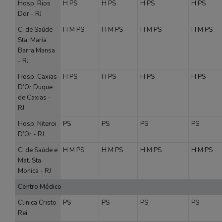
Hosp. Rios
H
PS
H
PS
H
PS
H
PS
Dor - RJ
C. de Saúde
H
M
PS
H
M
PS
H
M
PS
H
M
PS
Sta. Maria
Barra Mansa
- RJ
Hosp. Caxias
H
PS
H
PS
H
PS
H
PS
D’Or Duque
de Caxias -
RJ
Hosp. Niteroi
PS
PS
PS
PS
D’Or - RJ
C. de Saúde e
H
M
PS
H
M
PS
H
M
PS
H
M
PS
Mat. Sta.
Monica - RJ
Centro Médico
Clinica Cristo
PS
PS
PS
PS
Rei