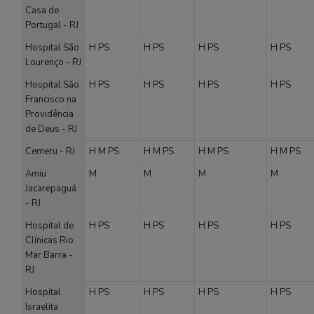
Casa de
Portugal - RJ
Hospital São
H
PS
H
PS
H
PS
H
PS
Lourenço - RJ
Hospital São
H
PS
H
PS
H
PS
H
PS
Francisco na
Providência
de Deus - RJ
Cemeru - RJ
H
M
PS
H
M
PS
H
M
PS
H
M
PS
Amiu
M
M
M
M
Jacarepaguá
- RJ
Hospital de
H
PS
H
PS
H
PS
H
PS
Clínicas Rio
Mar Barra -
RJ
Hospital
H
PS
H
PS
H
PS
H
PS
Israelita