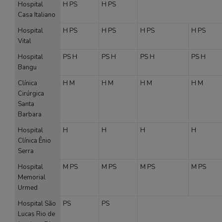
Hospital
H
PS
H
PS
Casa Italiano
Hospital
H
PS
H
PS
H
PS
H
PS
Vital
Hospital
PS
H
PS
H
PS
H
PS
H
Bangu
Clínica
H
M
H
M
H
M
H
M
Cirúrgica
Santa
Barbara
Hospital
H
H
H
H
Clínica Ênio
Serra
Hospital
M
PS
M
PS
M
PS
M
PS
Memorial
Urmed
Hospital São
PS
PS
Lucas Rio de