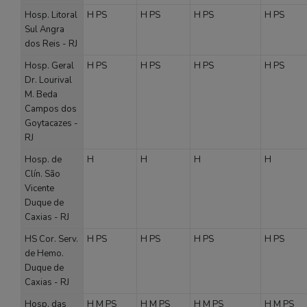
Hosp. Litoral
H
PS
H
PS
H
PS
H
PS
Sul Angra
dos Reis - RJ
Hosp. Geral
H
PS
H
PS
H
PS
H
PS
Dr. Lourival
M. Beda
Campos dos
Goytacazes -
RJ
Hosp. de
H
H
H
H
Clín. São
Vicente
Duque de
Caxias - RJ
HS Cor. Serv.
H
PS
H
PS
H
PS
H
PS
de Hemo.
Duque de
Caxias - RJ
Hosp. das
H
M
PS
H
M
PS
H
M
PS
H
M
PS