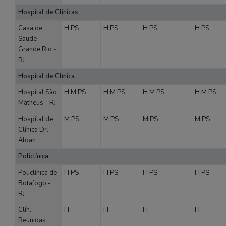
Hospital de Clinicas
Casa de
H
PS
H
PS
H
PS
H
PS
Saude
Grande Rio -
RJ
Hospital de Clínica
Hospital São
H
M
PS
H
M
PS
H
M
PS
H
M
PS
Matheus - RJ
Hospital de
M
PS
M
PS
M
PS
M
PS
Clínica Dr.
Aloan
Policlínica
Policlínica de
H
PS
H
PS
H
PS
H
PS
Botafogo -
RJ
Clín.
H
H
H
H
Reunidas