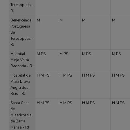
Teresopolis -
RJ
Beneficência
M
M
M
M
Portuguesa
de
Teresópolis -
RJ
Hospital
M
PS
M
PS
M
PS
M
PS
Hinja Volta
Redonda - RJ
Hospital de
H
M
PS
H
M
PS
H
M
PS
H
M
PS
Praia Brava
Angra dos
Reis - RJ
Santa Casa
H
M
PS
H
M
PS
H
M
PS
H
M
PS
de
Misericórdia
de Barra
Mansa - RJ