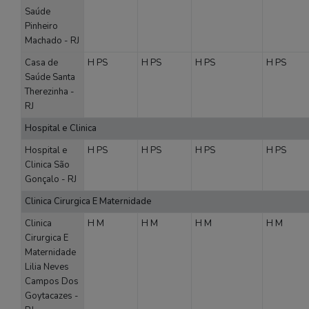
Saúde
Pinheiro
Machado - RJ
Casa de
H
PS
H
PS
H
PS
H
PS
Saúde Santa
Therezinha -
RJ
Hospital e Clinica
Hospital e
H
PS
H
PS
H
PS
H
PS
Clinica São
Gonçalo - RJ
Clinica Cirurgica E Maternidade
Clinica
H
M
H
M
H
M
H
M
Cirurgica E
Maternidade
Lilia Neves
Campos Dos
Goytacazes -