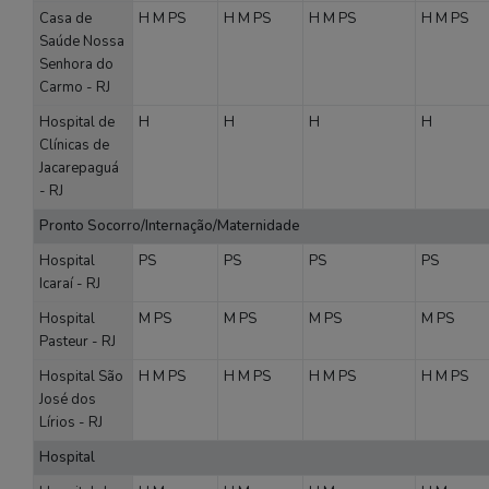
Casa de
H
M
PS
H
M
PS
H
M
PS
H
M
PS
Saúde Nossa
Senhora do
Carmo - RJ
Hospital de
H
H
H
H
Clínicas de
Jacarepaguá
- RJ
Pronto Socorro/Internação/Maternidade
Hospital
PS
PS
PS
PS
Icaraí - RJ
Hospital
M
PS
M
PS
M
PS
M
PS
Pasteur - RJ
Hospital São
H
M
PS
H
M
PS
H
M
PS
H
M
PS
José dos
Lírios - RJ
Hospital