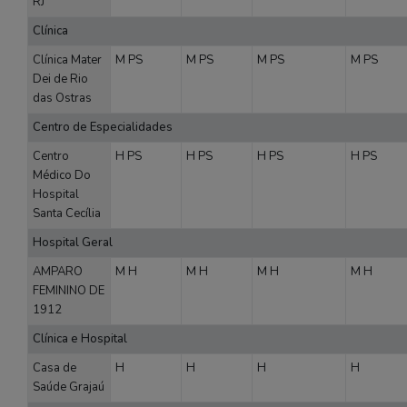
RJ
Clínica
Clínica Mater
M
PS
M
PS
M
PS
M
PS
Dei de Rio
das Ostras
Centro de Especialidades
Centro
H
PS
H
PS
H
PS
H
PS
Médico Do
Hospital
Santa Cecília
Hospital Geral
AMPARO
M
H
M
H
M
H
M
H
FEMININO DE
1912
Clínica e Hospital
Casa de
H
H
H
H
Saúde Grajaú