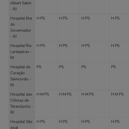
Albert Sabin
- RJ
Hospital Ilha
H
PS
H
PS
H
PS
H
PS
do
Governador
- RJ
Hospital Rio
H
PS
H
PS
H
PS
H
PS
Laranjeiras -
RJ
Hospital do
PS
PS
PS
PS
Coração
Samcordis -
RJ
Hospital das
H
M
PS
H
M
PS
H
M
PS
H
M
PS
Clínicas de
Teresópolis -
RJ
Hospital São
H
PS
H
PS
H
PS
H
PS
José