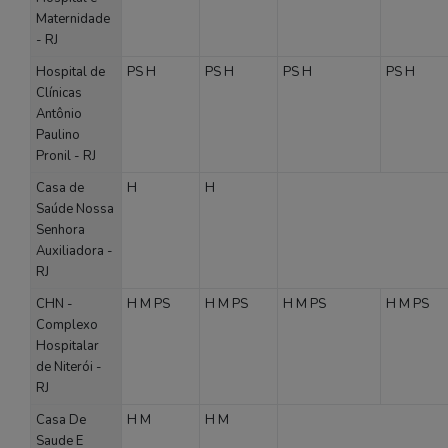
Maternidade
- RJ
Hospital de
PS
H
PS
H
PS
H
PS
H
Clínicas
Antônio
Paulino
Pronil - RJ
Casa de
H
H
Saúde Nossa
Senhora
Auxiliadora -
RJ
CHN -
H
M
PS
H
M
PS
H
M
PS
H
M
PS
Complexo
Hospitalar
de Niterói -
RJ
Casa De
H
M
H
M
Saude E