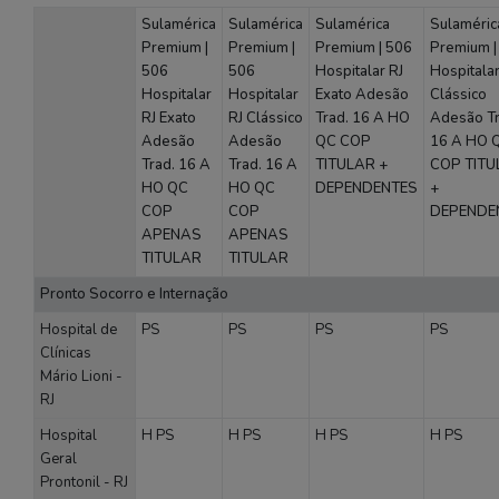
Sulamérica
Sulamérica
Sulamérica
Sulaméric
Premium |
Premium |
Premium | 506
Premium |
506
506
Hospitalar RJ
Hospitalar
Hospitalar
Hospitalar
Exato Adesão
Clássico
RJ Exato
RJ Clássico
Trad. 16 A HO
Adesão Tr
Adesão
Adesão
QC COP
16 A HO 
Trad. 16 A
Trad. 16 A
TITULAR +
COP TITU
HO QC
HO QC
DEPENDENTES
+
COP
COP
DEPENDE
APENAS
APENAS
TITULAR
TITULAR
Pronto Socorro e Internação
Hospital de
PS
PS
PS
PS
Clínicas
Mário Lioni -
RJ
Hospital
H
PS
H
PS
H
PS
H
PS
Geral
Prontonil - RJ