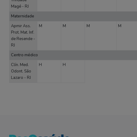
Trindade
Magé - RJ
Maternidade
Apmir Ass.
M
M
M
M
Prot. Mat. Inf.
de Resende -
RJ
Centro médico
Clín. Med.
H
H
Odont. São
Lazaro - RJ