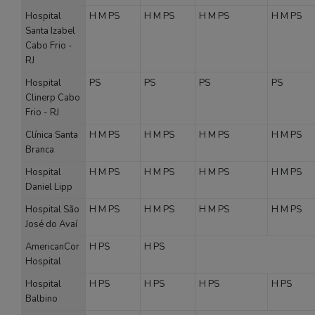
Hospital
H
M
PS
H
M
PS
H
M
PS
H
M
PS
Santa Izabel
Cabo Frio -
RJ
Hospital
PS
PS
PS
PS
Clinerp Cabo
Frio - RJ
Clínica Santa
H
M
PS
H
M
PS
H
M
PS
H
M
PS
Branca
Hospital
H
M
PS
H
M
PS
H
M
PS
H
M
PS
Daniel Lipp
Hospital São
H
M
PS
H
M
PS
H
M
PS
H
M
PS
José do Avaí
AmericanCor
H
PS
H
PS
Hospital
Hospital
H
PS
H
PS
H
PS
H
PS
Balbino