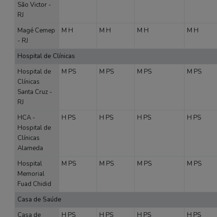
São Victor -
RJ
Magé Cemep
M
H
M
H
M
H
M
H
- RJ
Hospital de Clínicas
Hospital de
M
PS
M
PS
M
PS
M
PS
Clínicas
Santa Cruz -
RJ
HCA -
H
PS
H
PS
H
PS
H
PS
Hospital de
Clínicas
Alameda
Hospital
M
PS
M
PS
M
PS
M
PS
Memorial
Fuad Chidid
Casa de Saúde
Casa de
H
PS
H
PS
H
PS
H
PS