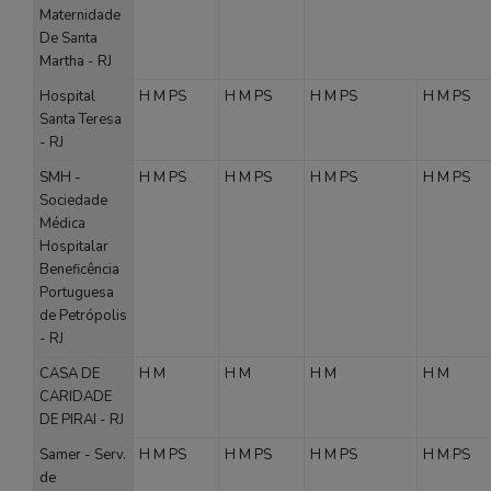
Maternidade
De Santa
Martha - RJ
Hospital
H
M
PS
H
M
PS
H
M
PS
H
M
PS
Santa Teresa
- RJ
SMH -
H
M
PS
H
M
PS
H
M
PS
H
M
PS
Sociedade
Médica
Hospitalar
Beneficência
Portuguesa
de Petrópolis
- RJ
CASA DE
H
M
H
M
H
M
H
M
CARIDADE
DE PIRAI - RJ
Samer - Serv.
H
M
PS
H
M
PS
H
M
PS
H
M
PS
de