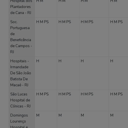
Hospital dos
H
M
H
M
H
M
H
M
Plantadores
de Cana - RJ
Soc.
H
M
PS
H
M
PS
H
M
PS
H
M
PS
Portuguesa
de
Beneficência
de Campos -
RJ
Hospitais -
H
H
H
H
Irmandade
De São João
Batista De
Macaé - RJ
São Lucas
H
M
PS
H
M
PS
H
M
PS
H
M
PS
Hospital de
Clínicas - RJ
Domingos
M
M
M
M
Lourenço
Hospital e