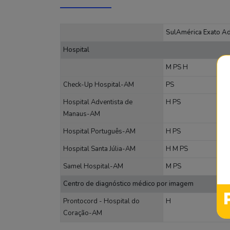
SulAmérica Exato A
Hospital
M
PS
H
Check-Up Hospital-AM
PS
Hospital Adventista de
H
PS
Manaus-AM
Hospital Português-AM
H
PS
Hospital Santa Júlia-AM
H
M
PS
Samel Hospital-AM
M
PS
Centro de diagnóstico médico por imagem
Prontocord - Hospital do
H
Coração-AM