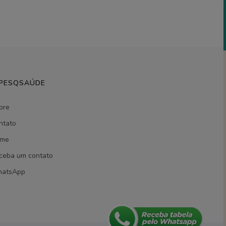
 PESQSAÚDE
bre
ntato
me
ceba um contato
atsApp