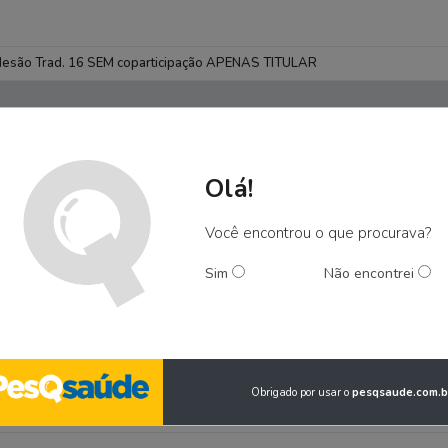
desão Trad. 16 SEM coparticipação APENAS TITULAR
Olá!
Você encontrou o que procurava?
Sim
Não encontrei
Obrigado por usar o
pesqsaude.com.b