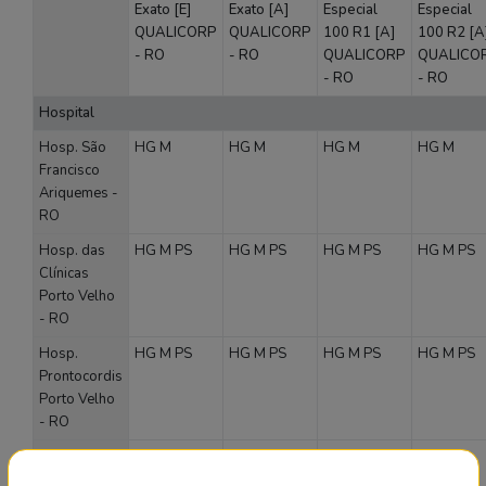
Exato [E]
Exato [A]
Especial
Especial
QUALICORP
QUALICORP
100 R1 [A]
100 R2 [A
- RO
- RO
QUALICORP
QUALICO
- RO
- RO
Hospital
Hosp. São
HG
M
HG
M
HG
M
HG
M
Francisco
Ariquemes -
RO
Hosp. das
HG
M
PS
HG
M
PS
HG
M
PS
HG
M
PS
Clínicas
Porto Velho
- RO
Hosp.
HG
M
PS
HG
M
PS
HG
M
PS
HG
M
PS
Prontocordis
Porto Velho
- RO
Hospital
HG
PS
HG
PS
HG
PS
HG
PS
Samar Porto