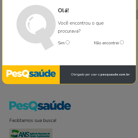
Velho - RO
Olá!
Centro médico
Você encontrou o que
Hosp. 9 de
HG
PS
M
HG
PS
M
HG
PS
M
HG
PS
M
procurava?
Julho de
Rondônia -
Sim
Não encontrei
RO
Obrigado por usar o
pesqsaude.com.br
Facilitamos sua busca!