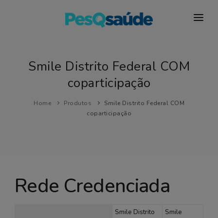
HOSPITAIS
PLANOS DE SAÚDE
Smile Distrito Federal COM
coparticipação
LABORATÓRIOS
BLOG
Home
Produtos
Smile Distrito Federal COM
coparticipação
MAIS…
Rede Credenciada
Smile Distrito
Smile