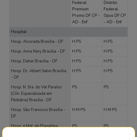
Federal
Distrito
Premium
Federal
Promo DF CP -
Opus DF CP
AD - Enf
- AD - Enf
Hospital
Hosp. Alvorada Brasília - DF
H
PS
H
PS
Hosp. Anna Nery Brasília - DF
H
PS
H
PS
Hosp. Daher Brasília - DF
H
PS
H
PS
Hosp. Dr. Albert Sabin Brasília
H
PS
H
PS
- DF
Hosp. N. Sra. do Val Paraíso
PS
PS
(Clín. Especializada em
Pediatria) Brasília - DF
Hosp. São Francisco Brasília -
H
M
PS
H
M
PS
DF
Hosp. e Mat. de Planaltina
PS
PS
Brasília - DF