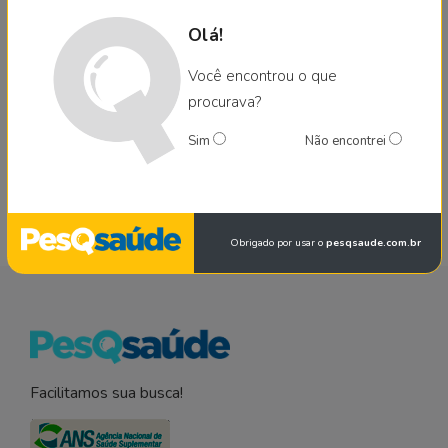
Hosp. São Mateus Brasília - DF
H
PS
H
PS
Olá!
Inst. de Cirurgia do Lago
H
H
Brasília - DF
Você encontrou o que
procurava?
Hosp. das Clín. e Pronto
PS
PS
Socorro de Fraturas Ceilândia -
Sim
Não encontrei
DF
Obrigado por usar o
pesqsaude.com.br
Facilitamos sua busca!