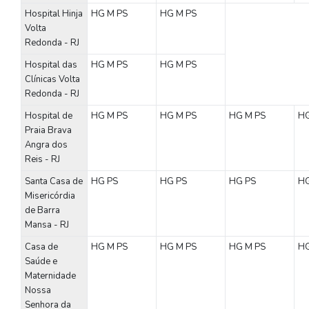
Hospital Hinja
HG
M
PS
HG
M
PS
Volta
Redonda - RJ
Hospital das
HG
M
PS
HG
M
PS
Clínicas Volta
Redonda - RJ
Hospital de
HG
M
PS
HG
M
PS
HG
M
PS
H
Praia Brava
Angra dos
Reis - RJ
Santa Casa de
HG
PS
HG
PS
HG
PS
H
Misericórdia
de Barra
Mansa - RJ
Casa de
HG
M
PS
HG
M
PS
HG
M
PS
H
Saúde e
Maternidade
Nossa
Senhora da