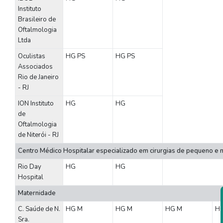
Instituto
Brasileiro de
Oftalmologia
Ltda
Oculistas
HG
PS
HG
PS
Associados
Rio de Janeiro
- RJ
ION Instituto
HG
HG
de
Oftalmologia
de Niterói - RJ
Centro Médico Hospitalar especializado em cirurgias de pequeno e 
Rio Day
HG
HG
Hospital
Maternidade
C. Saúde de N.
HG
M
HG
M
HG
M
H
Sra.