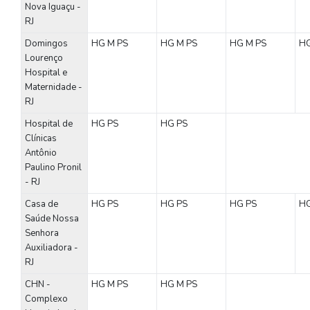
Nova Iguaçu -
RJ
Domingos
HG
M
PS
HG
M
PS
HG
M
PS
H
Lourenço
Hospital e
Maternidade -
RJ
Hospital de
HG
PS
HG
PS
Clínicas
Antônio
Paulino Pronil
- RJ
Casa de
HG
PS
HG
PS
HG
PS
H
Saúde Nossa
Senhora
Auxiliadora -
RJ
CHN -
HG
M
PS
HG
M
PS
Complexo