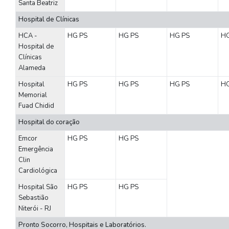
Santa Beatriz
Hospital de Clínicas
HCA -
HG
PS
HG
PS
HG
PS
H
Hospital de
Clínicas
Alameda
Hospital
HG
PS
HG
PS
HG
PS
H
Memorial
Fuad Chidid
Hospital do coração
Emcor
HG
PS
HG
PS
Emergência
Clin
Cardiológica
Hospital São
HG
PS
HG
PS
Sebastião
Niterói - RJ
Pronto Socorro, Hospitais e Laboratórios.