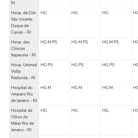
RJ
Hosp. de Clín.
HG
HG
HG
H
São Vicente
Duque de
Caxias - RJ
Hosp. das
HG
M
PS
HG
M
PS
HG
M
PS
H
Clínicas
Itaperuna - RJ
Hosp. Unimed
HG
PS
HG
PS
HG
PS
H
Volta
Redonda - RJ
Hospital do
HG
M
HG
M
HG
M
H
Amparo Rio
de Janeiro - RJ
Hospital de
HG
HG
HG
H
Olhos do
Méier Rio de
Janeiro - RJ