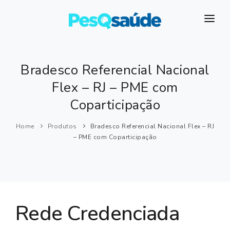
HOSPITAIS
PLANOS DE SAÚDE
Bradesco Referencial Nacional
Flex – RJ – PME com
LABORATÓRIOS
Coparticipação
BLOG
Home
Produtos
Bradesco Referencial Nacional Flex – RJ
MAIS…
– PME com Coparticipação
Rede Credenciada