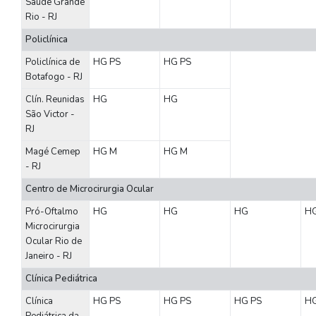
Saude Grande
Rio - RJ
Policlínica
Policlínica de
HG
PS
HG
PS
Botafogo - RJ
Clín. Reunidas
HG
HG
São Victor -
RJ
Magé Cemep
HG
M
HG
M
- RJ
Centro de Microcirurgia Ocular
Pró-Oftalmo
HG
HG
HG
H
Microcirurgia
Ocular Rio de
Janeiro - RJ
Clínica Pediátrica
Clínica
HG
PS
HG
PS
HG
PS
H