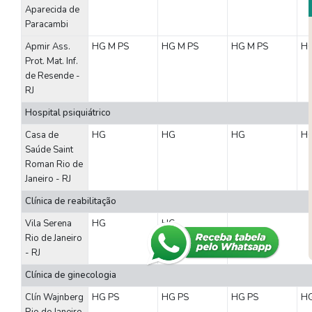
Aparecida de
Paracambi
Apmir Ass.
HG
M
PS
HG
M
PS
HG
M
PS
H
Prot. Mat. Inf.
de Resende -
RJ
Hospital psiquiátrico
Casa de
HG
HG
HG
H
Saúde Saint
Roman Rio de
Janeiro - RJ
Clínica de reabilitação
Vila Serena
HG
HG
Rio de Janeiro
- RJ
Clínica de ginecologia
Clín Wajnberg
HG
PS
HG
PS
HG
PS
H