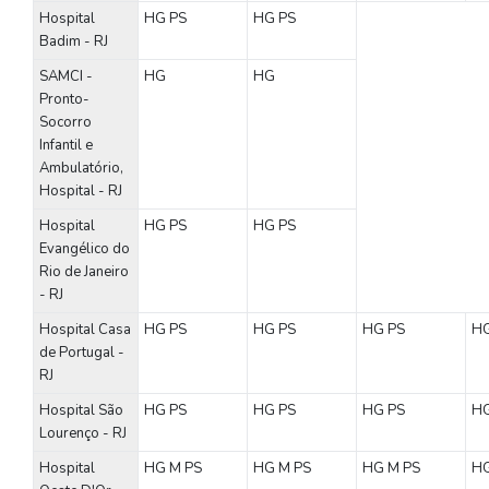
Hospital
HG
PS
HG
PS
Badim - RJ
SAMCI -
HG
HG
Pronto-
Socorro
Infantil e
Ambulatório,
Hospital - RJ
Hospital
HG
PS
HG
PS
Evangélico do
Rio de Janeiro
- RJ
Hospital Casa
HG
PS
HG
PS
HG
PS
H
de Portugal -
RJ
Hospital São
HG
PS
HG
PS
HG
PS
H
Lourenço - RJ
Hospital
HG
M
PS
HG
M
PS
HG
M
PS
H