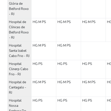
Glória de
Belford Roxo
- RJ
Hospital de
HG
M
PS
HG
M
PS
HG
M
PS
H
Clínicas de
Belford Roxo
- RJ
Hospital
HG
M
PS
HG
M
PS
Santa Izabel
Cabo Frio - RJ
Hospital
HG
PS
HG
PS
HG
PS
H
Clinerp Cabo
Frio - RJ
Hospital de
HG
M
PS
HG
M
PS
HG
M
PS
H
Cantagalo -
RJ
Hospital
HG
PS
HG
PS
HG
PS
H
Nossa