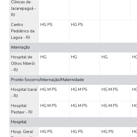
Clínicas de
Jacarepaguá -
RJ
Centro
HG
PS
HG
PS
Pediátrico da
Lagoa - RJ
Internação
Hospital de
HG
HG
HG
H
Olhos Niterói
- RJ
Pronto Socorro/Internação/Maternidade
Hospital Icaraí
HG
M
PS
HG
M
PS
HG
M
PS
H
- RJ
Hospital
HG
M
PS
HG
M
PS
HG
M
PS
H
Pasteur - RJ
Hospital
Hosp. Geral
HG
PS
HG
PS
HG
PS
H