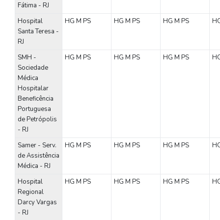
Fátima - RJ
Hospital
HG
M
PS
HG
M
PS
HG
M
PS
H
Santa Teresa -
RJ
SMH -
HG
M
PS
HG
M
PS
HG
M
PS
H
Sociedade
Médica
Hospitalar
Beneficência
Portuguesa
de Petrópolis
- RJ
Samer - Serv.
HG
M
PS
HG
M
PS
HG
M
PS
H
de Assistência
Médica - RJ
Hospital
HG
M
PS
HG
M
PS
HG
M
PS
H
Regional
Darcy Vargas
- RJ