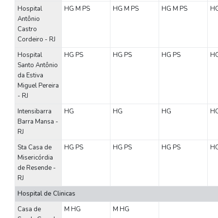
Hospital
HG
M
PS
HG
M
PS
HG
M
PS
H
Antônio
Castro
Cordeiro - RJ
Hospital
HG
PS
HG
PS
HG
PS
H
Santo Antônio
da Estiva
Miguel Pereira
- RJ
Intensibarra
HG
HG
HG
H
Barra Mansa -
RJ
Sta Casa de
HG
PS
HG
PS
HG
PS
H
Misericórdia
de Resende -
RJ
Hospital de Clinicas
Casa de
M
HG
M
HG