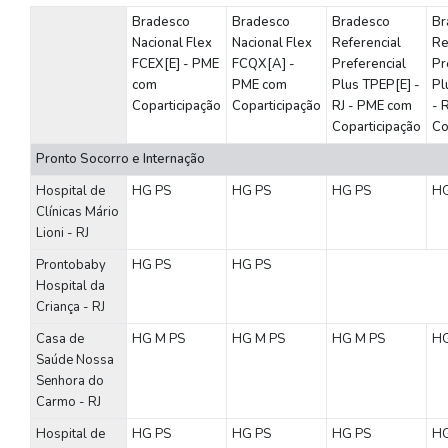
Bradesco
Bradesco
Bradesco
Br
Nacional Flex
Nacional Flex
Referencial
Re
FCEX[E] - PME
FCQX[A] -
Preferencial
Pr
com
PME com
Plus TPEP[E] -
Pl
Coparticipação
Coparticipação
RJ - PME com
- 
Coparticipação
Co
Pronto Socorro e Internação
Hospital de
HG
PS
HG
PS
HG
PS
H
Clínicas Mário
Lioni - RJ
Prontobaby
HG
PS
HG
PS
Hospital da
Criança - RJ
Casa de
HG
M
PS
HG
M
PS
HG
M
PS
H
Saúde Nossa
Senhora do
Carmo - RJ
Hospital de
HG
PS
HG
PS
HG
PS
H