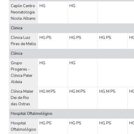
Ceplin Centro
HG
HG
Neonatologia
Nicola Albano
Clinica
Clinica Luiz
HG
PS
HG
PS
HG
PS
H
Pires de Mello
Clínica
Grupo
HG
HG
Progeres -
Clínica Pater
Aldeia
Clínica Mater
HG
M
PS
HG
M
PS
HG
M
PS
H
Dei de Rio
das Ostras
Hospital Oftalmológico
Hospital
HG
PS
HG
PS
HG
PS
H
Oftalmológico