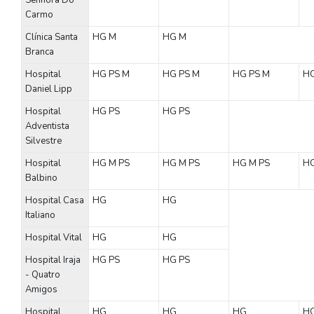
Senhora Do
Carmo
Clínica Santa
HG
M
HG
M
Branca
Hospital
HG
PS
M
HG
PS
M
HG
PS
M
H
Daniel Lipp
Hospital
HG
PS
HG
PS
Adventista
Silvestre
Hospital
HG
M
PS
HG
M
PS
HG
M
PS
H
Balbino
Hospital Casa
HG
HG
Italiano
Hospital Vital
HG
HG
Hospital Iraja
HG
PS
HG
PS
- Quatro
Amigos
Hospital
HG
HG
HG
H