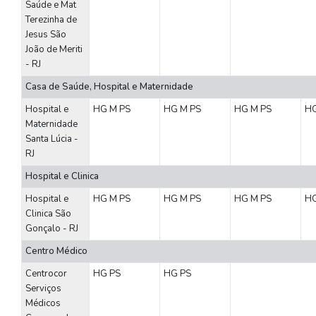
Saúde e Mat
Terezinha de
Jesus São
João de Meriti
- RJ
Casa de Saúde, Hospital e Maternidade
Hospital e
HG
M
PS
HG
M
PS
HG
M
PS
H
Maternidade
Santa Lúcia -
RJ
Hospital e Clinica
Hospital e
HG
M
PS
HG
M
PS
HG
M
PS
H
Clinica São
Gonçalo - RJ
Centro Médico
Centrocor
HG
PS
HG
PS
Serviços
Médicos