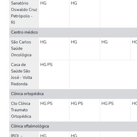
Sanatório
HG
HG
Oswaldo Cruz
Petrópolis -
RJ
Centro médico
São Carlos
HG
HG
HG
H
Saúde
Oncológica
Casa de
HG
PS
Saúde São
José - Volta
Redonda
Clínica ortopédica
Cto Clínica
HG
PS
HG
PS
HG
PS
H
Traumato
Ortopédica
Clínica oftalmológica
IBOL -
HG
HG