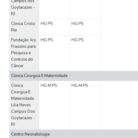
Campos dos
Goytacazes -
RJ
Clinica Cristo
HG
PS
HG
PS
Rei
Fundação Ary
HG
PS
HG
PS
Frauzino para
Pesquisa e
Controle do
Câncer
Clinica Cirurgica E Maternidade
Clinica
HG
M
PS
HG
M
PS
Cirurgica E
Maternidade
Lilia Neves
Campos Dos
Goytacazes -
RJ
Centro Neonatologia