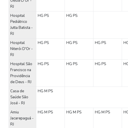
Oeste D'Or -
RJ
Hospital
HG
PS
HG
PS
Pediátrico
Jutta Batista -
RJ
Hospital
HG
PS
HG
PS
HG
PS
H
Niterói D'Or -
RJ
Hospital São
HG
PS
HG
PS
HG
PS
H
Francisco na
Providência
de Deus - RJ
Casa de
HG
M
PS
Saúde São
José - RJ
Amiu
HG
M
PS
HG
M
PS
HG
M
PS
H
Jacarepaguá -
RJ