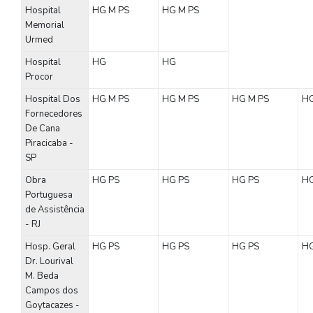
Hospital
HG
M
PS
HG
M
PS
Memorial
Urmed
Hospital
HG
HG
Procor
Hospital Dos
HG
M
PS
HG
M
PS
HG
M
PS
H
Fornecedores
De Cana
Piracicaba -
SP
Obra
HG
PS
HG
PS
HG
PS
H
Portuguesa
de Assistência
- RJ
Hosp. Geral
HG
PS
HG
PS
HG
PS
H
Dr. Lourival
M. Beda
Campos dos
Goytacazes -