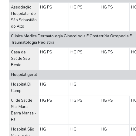
Associação
HG
PS
HG
PS
HG
PS
H
Hospitalar de
São Sebastião
do Alto
Clinica Medica Dermatologia Ginecologia E Obstetrícia Ortopedia E
Traumatologia Pediatria
Casa de
HG
PS
HG
PS
HG
PS
H
Saúde São
Bento
Hospital geral
Hospital Di
HG
HG
Camp
C. de Saúde
HG
PS
HG
PS
HG
PS
H
Sta. Maria
Barra Mansa -
RJ
Hospital São
HG
HG
HG
H
Vicente de