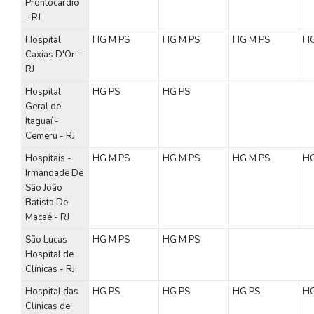
Prontocardio
- RJ
Hospital
HG
M
PS
HG
M
PS
HG
M
PS
H
Caxias D'Or -
RJ
Hospital
HG
PS
HG
PS
Geral de
Itaguaí -
Cemeru - RJ
Hospitais -
HG
M
PS
HG
M
PS
HG
M
PS
H
Irmandade De
São João
Batista De
Macaé - RJ
São Lucas
HG
M
PS
HG
M
PS
Hospital de
Clínicas - RJ
Hospital das
HG
PS
HG
PS
HG
PS
H
Clínicas de