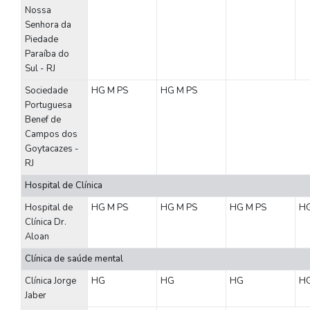
Nossa
Senhora da
Piedade
Paraíba do
Sul - RJ
Sociedade
HG
M
PS
HG
M
PS
Portuguesa
Benef de
Campos dos
Goytacazes -
RJ
Hospital de Clínica
Hospital de
HG
M
PS
HG
M
PS
HG
M
PS
H
Clínica Dr.
Aloan
Clínica de saúde mental
Clínica Jorge
HG
HG
HG
H
Jaber