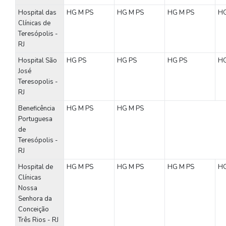
Hospital das
HG
M
PS
HG
M
PS
HG
M
PS
H
Clínicas de
Teresópolis -
RJ
Hospital São
HG
PS
HG
PS
HG
PS
H
José
Teresopolis -
RJ
Beneficência
HG
M
PS
HG
M
PS
Portuguesa
de
Teresópolis -
RJ
Hospital de
HG
M
PS
HG
M
PS
HG
M
PS
H
Clínicas
Nossa
Senhora da
Conceição
Três Rios - RJ