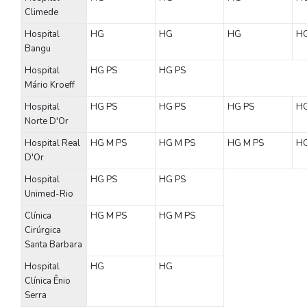
Climede
Hospital
HG
HG
HG
H
Bangu
Hospital
HG
PS
HG
PS
Mário Kroeff
Hospital
HG
PS
HG
PS
HG
PS
H
Norte D'Or
Hospital Real
HG
M
PS
HG
M
PS
HG
M
PS
H
D'Or
Hospital
HG
PS
HG
PS
Unimed-Rio
Clínica
HG
M
PS
HG
M
PS
Cirúrgica
Santa Barbara
Hospital
HG
HG
Clínica Ênio
Serra