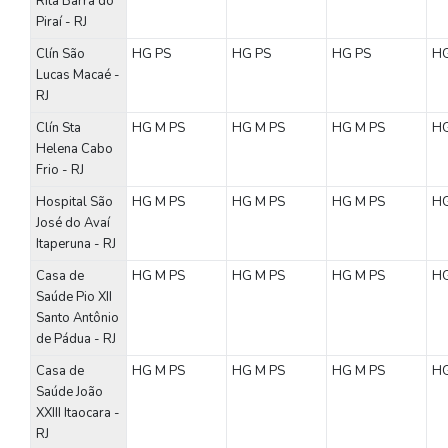
Rita Barra do
Piraí - RJ
Clín São
HG
PS
HG
PS
HG
PS
H
Lucas Macaé -
RJ
Clín Sta
HG
M
PS
HG
M
PS
HG
M
PS
H
Helena Cabo
Frio - RJ
Hospital São
HG
M
PS
HG
M
PS
HG
M
PS
H
José do Avaí
Itaperuna - RJ
Casa de
HG
M
PS
HG
M
PS
HG
M
PS
H
Saúde Pio XII
Santo Antônio
de Pádua - RJ
Casa de
HG
M
PS
HG
M
PS
HG
M
PS
H
Saúde João
XXIII Itaocara -
RJ