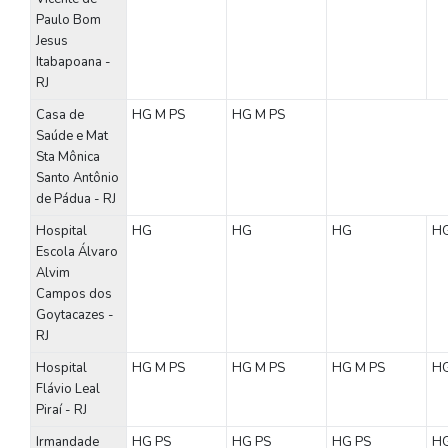
Paulo Bom
Jesus
Itabapoana -
RJ
Casa de
HG
M
PS
HG
M
PS
Saúde e Mat
Sta Mônica
Santo Antônio
de Pádua - RJ
Hospital
HG
HG
HG
H
Escola Álvaro
Alvim
Campos dos
Goytacazes -
RJ
Hospital
HG
M
PS
HG
M
PS
HG
M
PS
H
Flávio Leal
Piraí - RJ
Irmandade
HG
PS
HG
PS
HG
PS
H