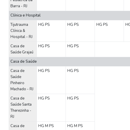
Pediátrica da
Barra - RJ
Clínica e Hospital
Tijutrauma
HG
PS
HG
PS
HG
PS
H
Clínica &
Hospital - RJ
Casa de
HG
PS
HG
PS
Saúde Grajaú
Casa de Saúde
Casa de
HG
PS
HG
PS
Saúde
Pinheiro
Machado - RJ
Casa de
HG
PS
HG
PS
Saúde Santa
Therezinha -
RJ
Casa de
HG
M
PS
HG
M
PS