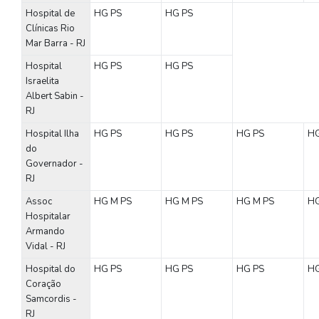
Hospital de
HG
PS
HG
PS
Clínicas Rio
Mar Barra - RJ
Hospital
HG
PS
HG
PS
Israelita
Albert Sabin -
RJ
Hospital Ilha
HG
PS
HG
PS
HG
PS
H
do
Governador -
RJ
Assoc
HG
M
PS
HG
M
PS
HG
M
PS
H
Hospitalar
Armando
Vidal - RJ
Hospital do
HG
PS
HG
PS
HG
PS
H
Coração
Samcordis -
RJ