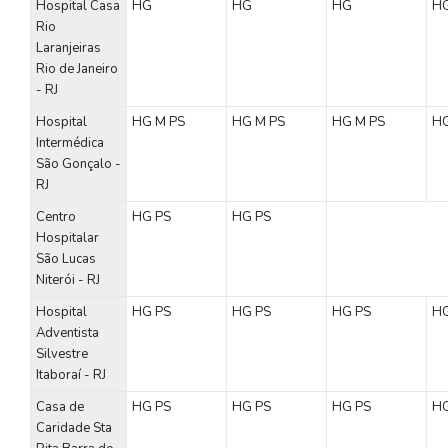
Hospital Casa
HG
HG
HG
H
Rio
Laranjeiras
Rio de Janeiro
- RJ
Hospital
HG
M
PS
HG
M
PS
HG
M
PS
H
Intermédica
São Gonçalo -
RJ
Centro
HG
PS
HG
PS
Hospitalar
São Lucas
Niterói - RJ
Hospital
HG
PS
HG
PS
HG
PS
H
Adventista
Silvestre
Itaboraí - RJ
Casa de
HG
PS
HG
PS
HG
PS
H
Caridade Sta