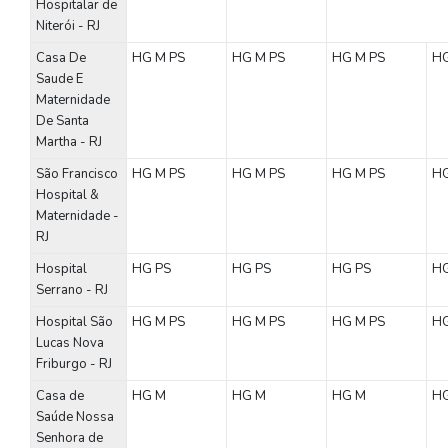
Hospitalar de
Niterói - RJ
Casa De
HG
M
PS
HG
M
PS
HG
M
PS
H
Saude E
Maternidade
De Santa
Martha - RJ
São Francisco
HG
M
PS
HG
M
PS
HG
M
PS
H
Hospital &
Maternidade -
RJ
Hospital
HG
PS
HG
PS
HG
PS
H
Serrano - RJ
Hospital São
HG
M
PS
HG
M
PS
HG
M
PS
H
Lucas Nova
Friburgo - RJ
Casa de
HG
M
HG
M
HG
M
H
Saúde Nossa
Senhora de