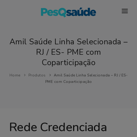
HOSPITAIS
PLANOS DE SAÚDE
Amil Saúde Linha Selecionada –
RJ / ES- PME com
LABORATÓRIOS
Coparticipação
BLOG
Home
Produtos
Amil Saúde Linha Selecionada – RJ / ES-
MAIS…
PME com Coparticipação
Rede Credenciada