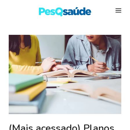
HOSPITAIS
PLANOS DE SAÚDE
LABORATÓRIOS
BLOG
MAIS…
(Mais acessado) Planos