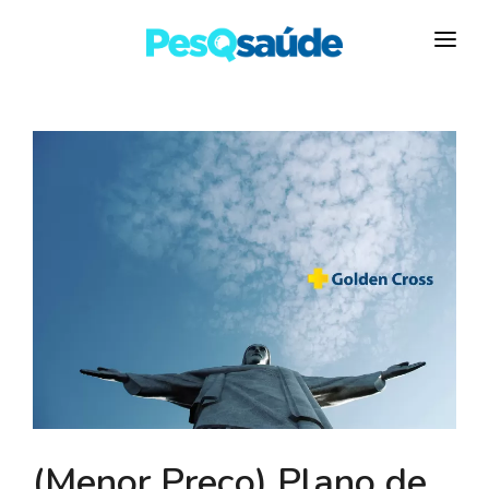
HOSPITAIS
PLANOS DE SAÚDE
LABORATÓRIOS
BLOG
MAIS…
(Menor Preço) Plano de