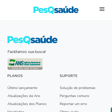
HOSPITAIS
PLANOS DE SAÚDE
LABORATÓRIOS
Facilitamos sua busca!
BLOG
MAIS…
PLANOS
SUPORTE
Último lançamento
Solução de problemas
Atualizações da Ans
Perguntas comuns
Atualizações dos Planos
Reportar um erro
Novidades
Obter ajuda