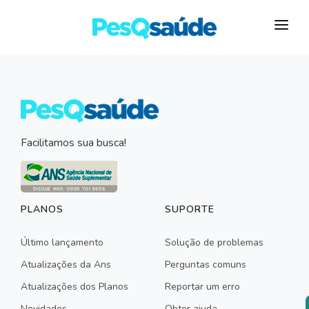
HOSPITAIS
PLANOS DE SAÚDE
LABORATÓRIOS
Facilitamos sua busca!
BLOG
MAIS…
PLANOS
SUPORTE
Último lançamento
Solução de problemas
Atualizações da Ans
Perguntas comuns
Atualizações dos Planos
Reportar um erro
Novidades
Obter ajuda