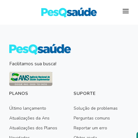
HOSPITAIS
PLANOS DE SAÚDE
LABORATÓRIOS
Facilitamos sua busca!
BLOG
MAIS…
PLANOS
SUPORTE
Último lançamento
Solução de problemas
Atualizações da Ans
Perguntas comuns
Atualizações dos Planos
Reportar um erro
Novidades
Obter ajuda