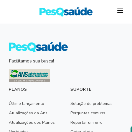
HOSPITAIS
PLANOS DE SAÚDE
LABORATÓRIOS
Facilitamos sua busca!
BLOG
MAIS…
PLANOS
SUPORTE
Último lançamento
Solução de problemas
Atualizações da Ans
Perguntas comuns
Atualizações dos Planos
Reportar um erro
Novidades
Obter ajuda