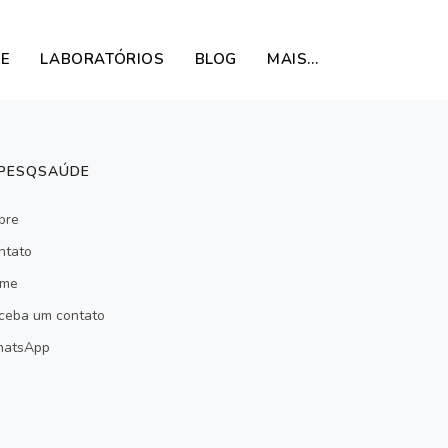
DE
LABORATÓRIOS
BLOG
MAIS…
 PESQSAÚDE
bre
ntato
me
ceba um contato
atsApp