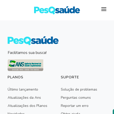
HOSPITAIS
PLANOS DE SAÚDE
LABORATÓRIOS
Facilitamos sua busca!
BLOG
MAIS…
PLANOS
SUPORTE
Último lançamento
Solução de problemas
Atualizações da Ans
Perguntas comuns
Atualizações dos Planos
Reportar um erro
Novidades
Obter ajuda