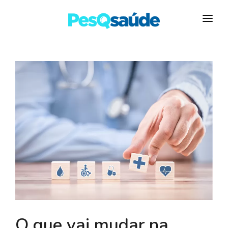
HOSPITAIS
PLANOS DE SAÚDE
LABORATÓRIOS
BLOG
MAIS…
O que vai mudar na