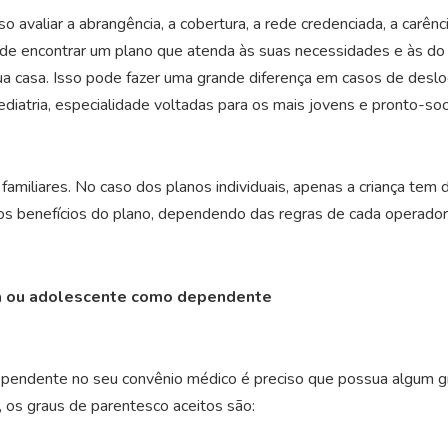
o avaliar a abrangência, a cobertura, a rede credenciada, a carên
e encontrar um plano que atenda às suas necessidades e às do s
 casa. Isso pode fazer uma grande diferença em casos de deslo
diatria, especialidade voltadas para os mais jovens e pronto-so
miliares. No caso dos planos individuais, apenas a criança tem dir
s benefícios do plano, dependendo das regras de cada operador
nça ou adolescente como dependente
dependente no seu convênio médico é preciso que possua algum 
os graus de parentesco aceitos são: