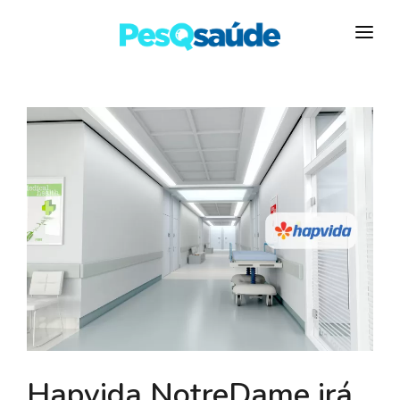
HOSPITAIS
PLANOS DE SAÚDE
LABORATÓRIOS
BLOG
MAIS…
Hapvida NotreDame irá