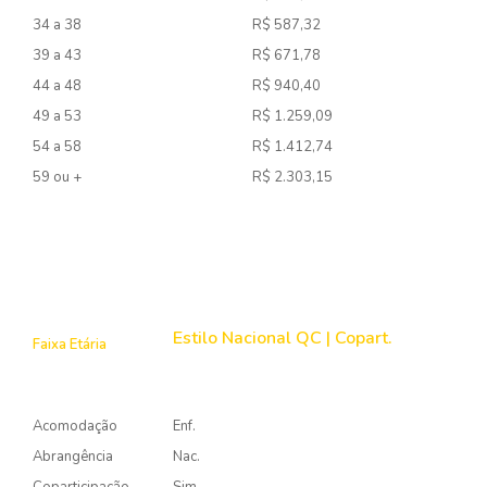
34 a 38
R$ 587,32
39 a 43
R$ 671,78
44 a 48
R$ 940,40
49 a 53
R$ 1.259,09
54 a 58
R$ 1.412,74
59 ou +
R$ 2.303,15
Estilo Nacional QC | Copart.
Faixa Etária
Acomodação
Enf.
Abrangência
Nac.
Coparticipação
Sim