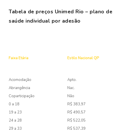
Tabela de preços Unimed Rio – plano de
saúde individual por adesão
Faixa Etária
Estilo Nacional QP
Acomodação
Apto.
Abrangência
Nac.
Coparticipação
Não
0 a 18
R$ 383,97
19 a 23
R$ 490,57
24 a 28
R$ 522,05
29 a 33
R$ 537,39