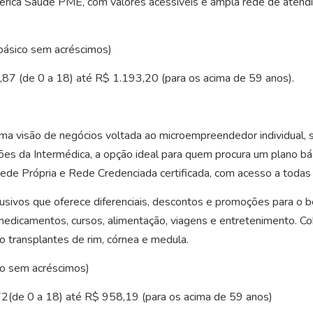
érica Saúde PME, com valores acessíveis e ampla rede de atend
 básico sem acréscimos)
87 (de 0 a 18) até R$ 1.193,20 (para os acima de 59 anos).
ma visão de negócios voltada ao microempreendedor individual, 
ões da Intermédica, a opção ideal para quem procura um plano b
 Rede Própria e Rede Credenciada certificada, com acesso a todas
lusivos que oferece diferenciais, descontos e promoções para o b
edicamentos, cursos, alimentação, viagens e entretenimento. Cobe
ransplantes de rim, córnea e medula.
co sem acréscimos)
72(de 0 a 18) até R$ 958,19 (para os acima de 59 anos)